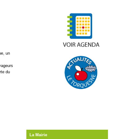
ue, un
yageurs
rte du
La Mairie